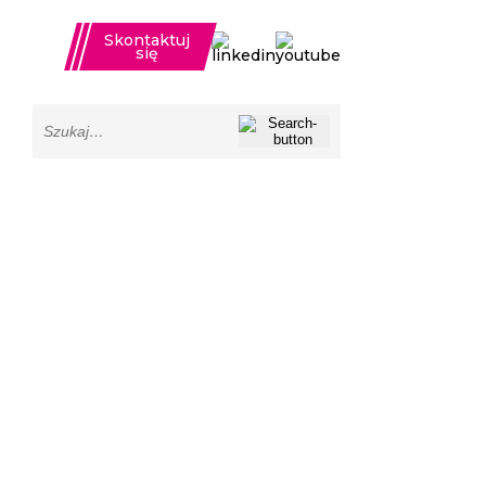
Skontaktuj
się