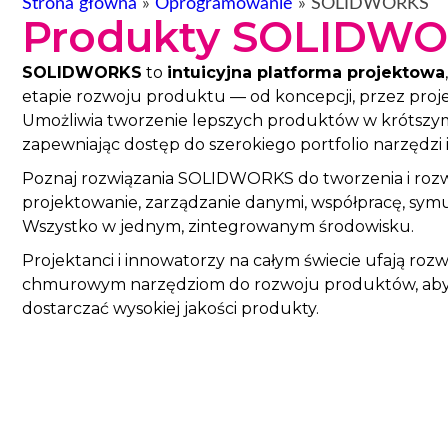
Strona główna
»
Oprogramowanie
»
SOLIDWORKS
Produkty SOLIDW
SOLIDWORKS
to
intuicyjna platforma projektowa
etapie rozwoju produktu — od koncepcji, przez proje
Umożliwia tworzenie lepszych produktów w krótszym c
zapewniając dostęp do szerokiego portfolio narzędzi i
Poznaj rozwiązania SOLIDWORKS do tworzenia i ro
projektowanie, zarządzanie danymi, współpracę, symu
Wszystko w jednym, zintegrowanym środowisku.
Projektanci i innowatorzy na całym świecie ufają 
chmurowym narzędziom do rozwoju produktów, aby s
dostarczać wysokiej jakości produkty.