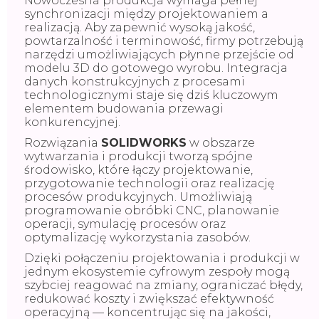
Nowoczesna produkcja wymaga pełnej
synchronizacji między projektowaniem a
realizacją. Aby zapewnić wysoką jakość,
powtarzalność i terminowość, firmy potrzebują
narzędzi umożliwiających płynne przejście od
modelu 3D do gotowego wyrobu. Integracja
danych konstrukcyjnych z procesami
technologicznymi staje się dziś kluczowym
elementem budowania przewagi
konkurencyjnej.
Rozwiązania
SOLIDWORKS
w obszarze
wytwarzania i produkcji tworzą spójne
środowisko, które łączy projektowanie,
przygotowanie technologii oraz realizację
procesów produkcyjnych. Umożliwiają
programowanie obróbki CNC, planowanie
operacji, symulację procesów oraz
optymalizację wykorzystania zasobów.
Dzięki połączeniu projektowania i produkcji w
jednym ekosystemie cyfrowym zespoły mogą
szybciej reagować na zmiany, ograniczać błędy,
redukować koszty i zwiększać efektywność
operacyjną — koncentrując się na jakości,