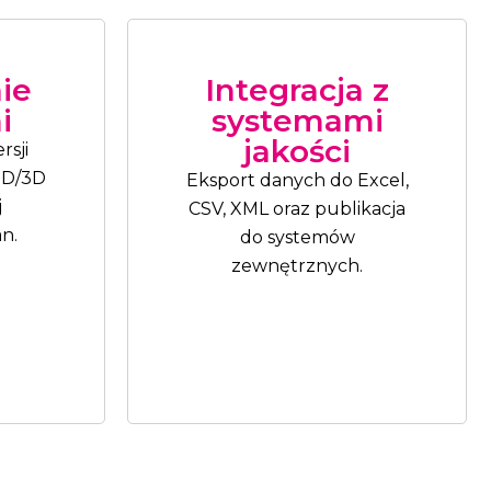
ie
Integracja z
i
systemami
jakości
sji
2D/3D
Eksport danych do Excel,
j
CSV, XML oraz publikacja
an.
do systemów
zewnętrznych.