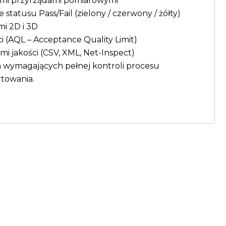
wymi przyrządami pomiarowymi
statusu Pass/Fail (zielony / czerwony / żółty)
mi 2D i 3D
ci (AQL – Acceptance Quality Limit)
mi jakości (CSV, XML, Net-Inspect)
m wymagających pełnej kontroli procesu
towania.