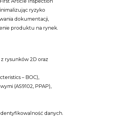
rst Article Inspection
inimalizując ryzyko
owania dokumentacji,
enie produktu na rynek.
 z rysunków 2D oraz
teristics – BOC),
wymi (AS9102, PPAP),
 identyfikowalność danych.