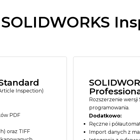
 SOLIDWORKS Ins
Standard
SOLIDWORK
Professiona
Article Inspection)
Rozszerzenie wersji
programowania.
ików PDF
Dodatkowo:
Ręczne i półautom
) oraz TIFF
Import danych z m
 skanowanych