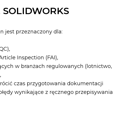
st SOLIDWORKS
 jest przeznaczony dla:
,
QC),
Article Inspection (FAI),
jących w branżach regulowanych (lotnictwo,
,
krócić czas przygotowania dokumentacji
ć błędy wynikające z ręcznego przepisywania