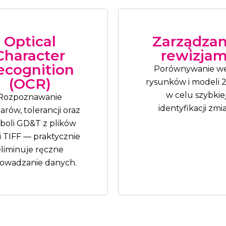
Optical
Zarządzan
Character
rewizjam
ecognition
Porównywanie wer
(OCR)
rysunków i modeli 
w celu szybkie
Rozpoznawanie
identyfikacji zmi
rów, tolerancji oraz
boli GD&T z plików
i TIFF — praktycznie
eliminuje ręczne
owadzanie danych.