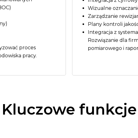
Integracja z cyfro
(BOC)
Wizualne oznaczanie 
Zarządzanie rewizja
ny)
Plany kontroli jakoś
Integracja z systema
Rozwiązanie dla fir
tyzować proces
pomiarowego i rapor
odowiska pracy.
Kluczowe funkcje