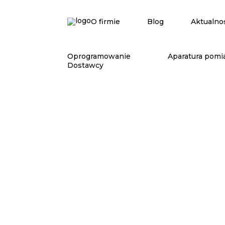
O firmie
Blog
Aktualno
Oprogramowanie
Aparatura pomi
Dostawcy
SOLIDWORKS
Inspection
Automatyzacja dokumentacji kontrolnej
i raportów jakości.