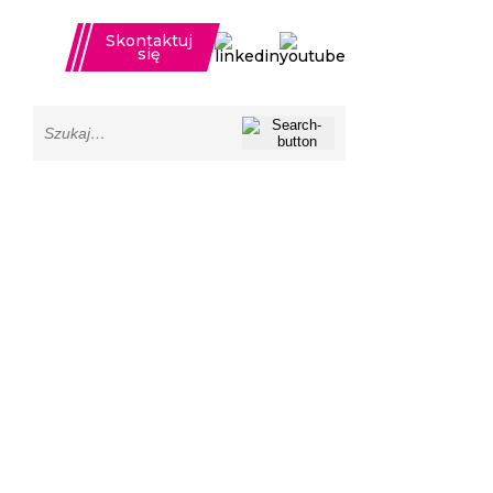
Skontaktuj
się