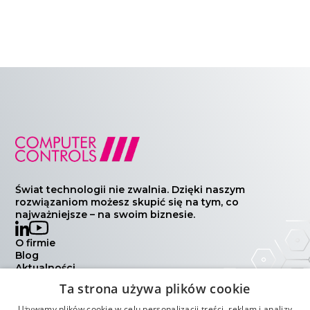
Świat technologii nie zwalnia. Dzięki naszym
rozwiązaniom możesz skupić się na tym, co
najważniejsze – na swoim biznesie.
O firmie
Blog
Aktualności
Wydarzenia
Ta strona używa plików cookie
Kontakt
Polityka prywatności
Używamy plików cookie w celu personalizacji treści, reklam i analizy