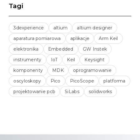
Tagi
3dexperience
altium
altium designer
aparatura pomiarowa
aplikacje
Arm Keil
elektronika
Embedded
GW Instek
instrumenty
IoT
Keil
Keysight
komponenty
MDK
oprogramowanie
oscyloskopy
Pico
PicoScope
platforma
projektowanie pcb
SiLabs
solidworks