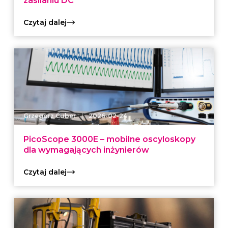
zasilaniu DC
Czytaj dalej
|
Grzegorz Cuber
2026-02-24
PicoScope 3000E – mobilne oscyloskopy
dla wymagających inżynierów
Czytaj dalej