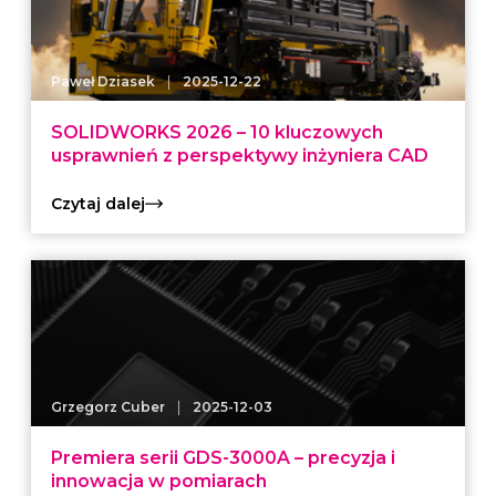
|
Paweł Dziasek
2025-12-22
SOLIDWORKS 2026 – 10 kluczowych
usprawnień z perspektywy inżyniera CAD
Czytaj dalej
|
Grzegorz Cuber
2025-12-03
Premiera serii GDS-3000A – precyzja i
innowacja w pomiarach