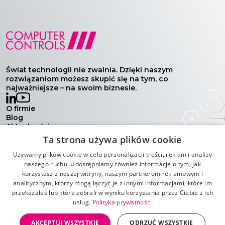
Świat technologii nie zwalnia. Dzięki naszym
rozwiązaniom możesz skupić się na tym, co
najważniejsze – na swoim biznesie.
O firmie
Blog
Aktualności
Wydarzenia
Ta strona używa plików cookie
Kontakt
Polityka prywatności
Używamy plików cookie w celu personalizacji treści, reklam i analizy
Warunki handlowe
naszego ruchu. Udostępniamy również informacje o tym, jak
korzystasz z naszej witryny, naszym partnerom reklamowym i
analitycznym, którzy mogą łączyć je z innymi informacjami, które im
przekazałeś lub które zebrali w wyniku korzystania przez Ciebie z ich
usług.
Polityka prywatności
AKCEPTUJ WSZYSTKIE
ODRZUĆ WSZYSTKIE