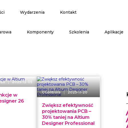
ści
Wydarzenia
Kontakt
arowa
Komponenty
Szkolenia
Aplikacje
|
lus
2025-12-05
|
CControls
2025-11-20
nkcje w
esigner 26
Zwiększ efektywność
projektowania PCB –
30% taniej na Altium
Designer Professional