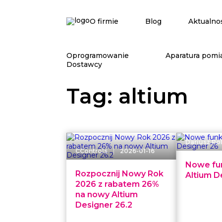
O firmie
Blog
Aktualno
Oprogramowanie
Aparatura pomi
Dostawcy
Tag: altium
Dariusz Po
|
CControls
2026-01-16
Nowe fu
Rozpocznij Nowy Rok
Altium D
2026 z rabatem 26%
na nowy Altium
Designer 26.2