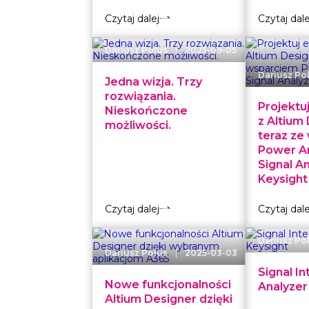
Czytaj dalej
Czytaj dale
|
Dariusz Polus
2025-09-05
Dariusz Po
Jedna wizja. Trzy
rozwiązania.
Projektu
Nieskończone
z Altium
możliwości.
teraz ze
Power An
Signal A
Keysight
Czytaj dalej
Czytaj dale
Dariusz Po
|
Dariusz Polus
2025-03-03
Signal In
Nowe funkcjonalności
Analyzer
Altium Designer dzięki