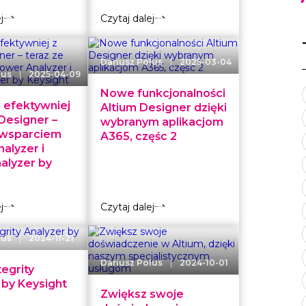
j
Czytaj dalej
|
Dariusz Polus
2025-03-04
|
lus
2025-04-09
Nowe funkcjonalności
j efektywniej
Altium Designer dzięki
 Designer –
wybranym aplikacjom
 wsparciem
A365, częśc 2
alyzer i
nalyzer by
j
Czytaj dalej
|
lus
2024-11-21
|
Dariusz Polus
2024-10-01
tegrity
 by Keysight
Zwiększ swoje