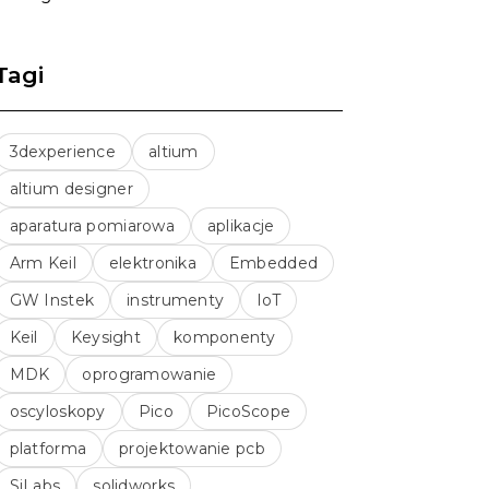
Tagi
3dexperience
altium
altium designer
aparatura pomiarowa
aplikacje
Arm Keil
elektronika
Embedded
GW Instek
instrumenty
IoT
Keil
Keysight
komponenty
MDK
oprogramowanie
oscyloskopy
Pico
PicoScope
platforma
projektowanie pcb
SiLabs
solidworks