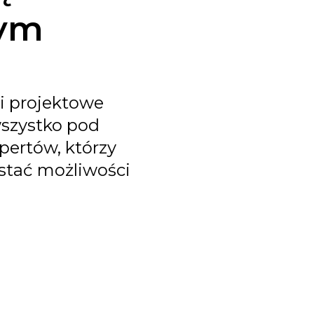
nym
i projektowe
wszystko pod
ertów, którzy
ystać możliwości