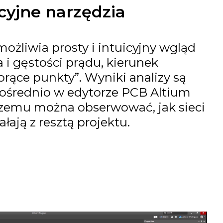
icyjne narzędzia
ożliwia prosty i intuicyjny wgląd
 i gęstości prądu, kierunek
orące punkty”. Wyniki analizy są
ośrednio w edytorze PCB Altium
czemu można obserwować, jak sieci
ałają z resztą projektu.