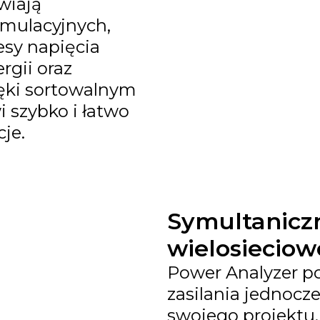
wiają
mulacyjnych,
sy napięcia
rgii oraz
ięki sortowalnym
i szybko i łatwo
je.
Symultanicz
wielosieciow
Power Analyzer p
zasilania jednocze
swojego projektu