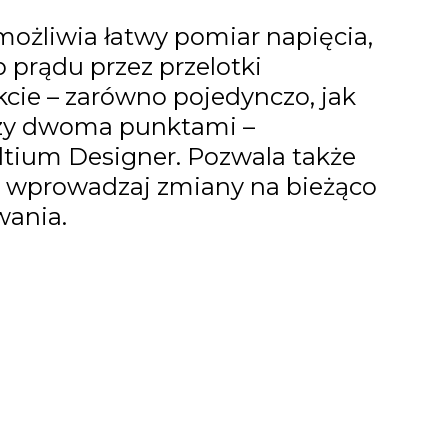
ożliwia łatwy pomiar napięcia,
b prądu przez przelotki
ie – zarówno pojedynczo, jak
dzy dwoma punktami –
ltium Designer. Pozwala także
i wprowadzaj zmiany na bieżąco
wania.