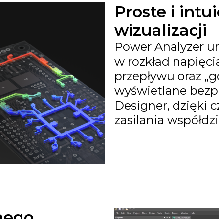
Proste i intu
wizualizacji
Power Analyzer um
w rozkład napięcia
przepływu oraz „g
wyświetlane bezp
Designer, dzięki 
zasilania współdzi
nego