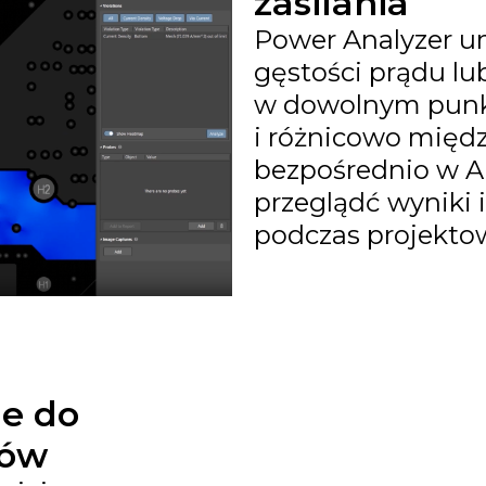
zasilania
Power Analyzer um
gęstości prądu lu
w dowolnym punkc
i różnicowo mię
bezpośrednio w A
przeglądć wyniki 
podczas projekto
e do
dów