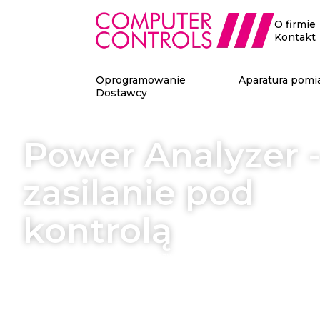
O firmie
Kontakt
Oprogramowanie
Aparatura pomi
Dostawcy
Power Analyzer 
zasilanie pod
kontrolą
Power Analyzer by Keysight pozwala na analizę sieci zasilania
bezpośrednio w Altium Designer.