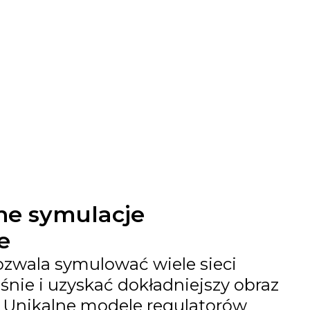
ne symulacje
e
ozwala symulować wiele sieci
śnie i uzyskać dokładniejszy obraz
. Unikalne modele regulatorów