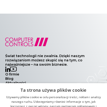
Świat technologii nie zwalnia. Dzięki naszym
rozwiązaniom możesz skupić się na tym, co
najważniejsze – na swoim biznesie.
O firmie
Blog
Aktualności
Wydarzenia
Ta strona używa plików cookie
Kontakt
Polityka prywatności
Używamy plików cookie w celu personalizacji treści, reklam i analizy
Warunki handlowe
naszego ruchu. Udostępniamy również informacje o tym, jak
korzystasz z naszej witryny, naszym partnerom reklamowym i