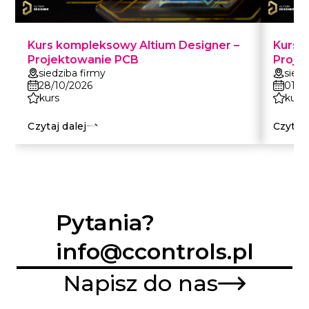
Kurs kompleksowy Altium Designer –
Kurs 
Projektowanie PCB
Proje
siedziba firmy
siedz
28/10/2026
01/1
kurs
kurs
Czytaj dalej
Czytaj 
Pytania?
info@ccontrols.pl
Napisz do nas