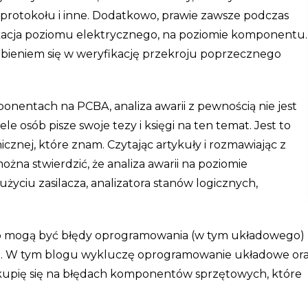
u protokołu i inne. Dodatkowo, prawie zawsze podczas
ikacja poziomu elektrycznego, na poziomie komponentu.
ębieniem się w weryfikację przekroju poprzecznego
ponentach na PCBA, analiza awarii z pewnością nie jest
e osób pisze swoje tezy i księgi na ten temat. Jest to
cznej, które znam. Czytając artykuły i rozmawiając z
żna stwierdzić, że analiza awarii na poziomie
yciu zasilacza, analizatora stanów logicznych,
o mogą być błędy oprogramowania (w tym układowego)
. W tym blogu wykluczę oprogramowanie układowe or
kupię się na błędach komponentów sprzętowych, które