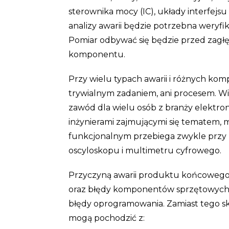
sterownika mocy (IC), układy interfejs
analizy awarii będzie potrzebna weryf
Pomiar odbywać się będzie przed zagł
komponentu.
Przy wielu typach awarii i różnych kom
trywialnym zadaniem, ani procesem. Wiel
zawód dla wielu osób z branży elektroni
inżynierami zajmującymi się tematem, mo
funkcjonalnym przebiega zwykle przy uż
oscyloskopu i multimetru cyfrowego.
Przyczyną awarii produktu końcoweg
oraz błędy komponentów sprzętowych
błędy oprogramowania. Zamiast tego s
mogą pochodzić z: