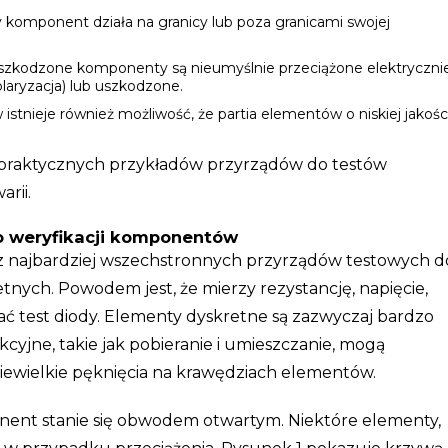
komponent działa na granicy lub poza granicami swojej
szkodzone komponenty są nieumyślnie przeciążone elektrycznie
laryzacja) lub uszkodzone.
nieje również możliwość, że partia elementów o niskiej jakośc
 praktycznych przykładów przyrządów do testów
arii.
o weryfikacji komponentów
z najbardziej wszechstronnych przyrządów testowych d
nych. Powodem jest, że mierzy rezystancję, napięcie,
ć test diody. Elementy dyskretne są zazwyczaj bardzo
cyjne, takie jak pobieranie i umieszczanie, mogą
niewielkie pęknięcia na krawędziach elementów.
onent stanie się obwodem otwartym. Niektóre elementy,