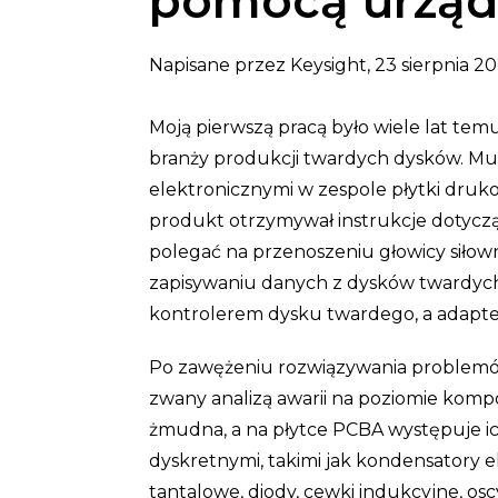
pomocą urząd
Napisane przez Keysight, 23 sierpnia 2
Moją pierwszą pracą było wiele lat temu
branży produkcji twardych dysków. M
elektronicznymi w zespole płytki druk
produkt otrzymywał instrukcje dotycz
polegać na przenoszeniu głowicy siłowni
zapisywaniu danych z dysków twardyc
kontrolerem dysku twardego, a adapt
Po zawężeniu rozwiązywania problemó
zwany analizą awarii na poziomie komp
żmudna, a na płytce PCBA występuje ic
dyskretnymi, takimi jak kondensatory 
tantalowe, diody, cewki indukcyjne, os