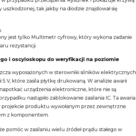
u w przypadku przeciążenia. Rysunek 1 pokazuje krzywą
dy uszkodzonej, tak jakby na diodzie znajdował się
y jest tylko Multimetr cyfrowy, który wykona zadanie
ru rezystancji.
ego i oscyloskopu do weryfikacji na poziomie
zcza wyposażonych w sterowniki silników elektrycznych
i 5 V, które zasila płytkę drukowaną. W analizie awarii
 napotkać urządzenia elektroniczne, które nie są
rzypadku nastąpiło zablokowanie zasilania IC. Ta awaria
projekcie produktu wywołanym przez zewnętrzne
emem z komponentem.
e pomóc w zasilaniu wielu źródeł prądu stałego w