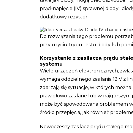
takie jak diody, mogą ulec uszkodzeni
prąd-napięcie (IV) sprawnej diody i dio
dodatkowy rezystor.
Do rozwiązania tego problemu potrzebn
przy użyciu trybu testu diody lub pomia
Korzystanie z zasilacza prądu stał
systemu
Wiele urządzeń elektronicznych, zwłas
wymaga oddzielnego zasilania 12 V z lini
zdarzają się sytuacje, w których można
prawidłowo zasilane lub w najgorszym p
może być spowodowana problemem w 
źródło przepięcia, jak również probl
Nowoczesny zasilacz prądu stałego moż