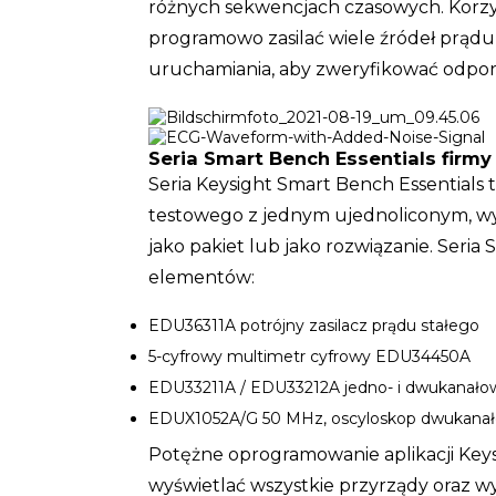
różnych sekwencjach czasowych. Korzys
programowo zasilać wiele źródeł prąd
uruchamiania, aby zweryfikować odpor
Seria Smart Bench Essentials firm
Seria Keysight Smart Bench Essentials
testowego z jednym ujednoliconym, wy
jako pakiet lub jako rozwiązanie. Seria
elementów:
EDU36311A potrójny zasilacz prądu stałego
5-cyfrowy multimetr cyfrowy EDU34450A
EDU33211A / EDU33212A jedno- i dwukanałow
EDUX1052A/G 50 MHz, oscyloskop dwukana
Potężne oprogramowanie aplikacji Ke
wyświetlać wszystkie przyrządy oraz w