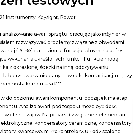
zeń testowych
021 Instrumenty, Keysight, Power
 analizowanie awarii sprzętu, pracując jako inżynier w
usiałem rozwiązywać problemy związane z obwodami
owanej (PCBA) na poziomie funkcjonalnym, na który
ące wykonania określonych funkcji. Funkcje mogą
ka z określonej ścieżki na inną, odczytywaniu i
h lub przetwarzaniu danych w celu komunikacji między
erem hosta komputera PC.
w do poziomu awarii komponentu, początek ma etap
onentu. Analiza awarii podzespołu może być dość
h wiele rodzajów. Na przykład związane z elementami
elektrolityczne, kondensatory ceramiczne, kondensatory
cylatory kwarcowe, mikrokontrolery, układy scalone