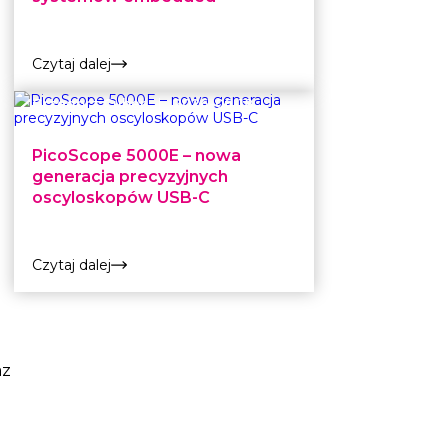
Czytaj dalej
Grzegorz Cuber
|
2026-06-18
PicoScope 5000E – nowa
generacja precyzyjnych
oscyloskopów USB-C
Czytaj dalej
az