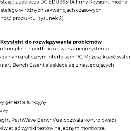
tając z zasilacza DC EDU36311A firmy Keysight, można
u stałego w różnych sekwencjach czasowych
ność produktu (rysunek 2).
y Keysight do rozwiązywania problemów
 to kompletne portfolio uniwersalnego systemu
dajnym graficznym interfejsem PC. Możesz kupić syste
 Smart Bench Essentials składa się z następujących
y generator funkcyjny
łowy
ysight PathWave BenchVue pozwala kontrolować i
yświetlać wyniki testów na jednym monitorze,