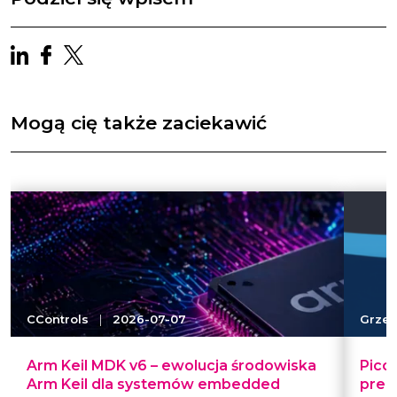
Mogą cię także zaciekawić
CControls
|
2026-07-07
Grzeg
Arm Keil MDK v6 – ewolucja środowiska
Pico
Arm Keil dla systemów embedded
prec